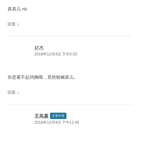
真基儿 nb
↓
回复
赵杰
2018年12月4日 下午5:33
你是看不起鸡胸哦，竟然敢喊基儿。
↓
回复
王兆基
文章作者
2018年12月4日 下午11:45