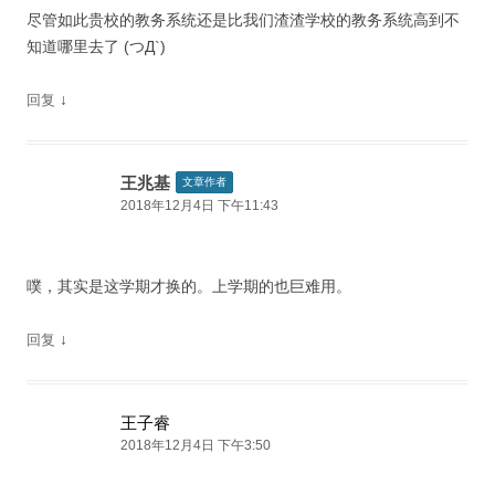
尽管如此贵校的教务系统还是比我们渣渣学校的教务系统高到不
知道哪里去了 (つД`)
↓
回复
王兆基
文章作者
2018年12月4日 下午11:43
噗，其实是这学期才换的。上学期的也巨难用。
↓
回复
王子睿
2018年12月4日 下午3:50