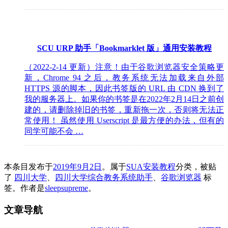
SCU URP 助手「Bookmarklet 版」通用安装教程
（2022-2-14 更新）注意！由于谷歌浏览器安全策略更
新，Chrome 94 之后，教务系统无法加载来自外部
HTTPS 源的脚本，因此书签版的 URL 由 CDN 换到了
我的服务器上。如果你的书签是在2022年2月14日之前创
建的，请删除掉旧的书签，重新拖一次，否则将无法正
常使用！ 虽然使用 Userscript 是最方便的办法，但有的
同学可能不会 …
本条目发布于
2019年9月2日
。属于
SUA安装教程
分类，被贴
了
四川大学
、
四川大学综合教务系统助手
、
谷歌浏览器
标
签。
作者是
sleepsupreme
。
文章导航